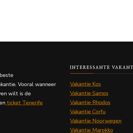
INTERESSANTE VAKANT
beste
Vakantie Kos
kantie. Vooral wanneer
Vakantie Samos
en wilt is de
Vakantie Rhodos
en
ticket Tenerife
Vakantie Corfu
Vakantie Noorwegen
Vakantie Marokko