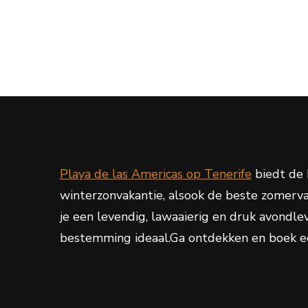
Playa de las Americas op Tenerife
biedt de 
winterzonvakantie, alsook de beste zomerva
je een levendig, lawaaierig en druk avondlev
bestemming ideaal.Ga ontdekken en boek e